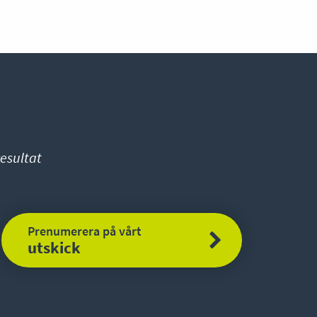
esultat
Prenumerera på vårt
utskick