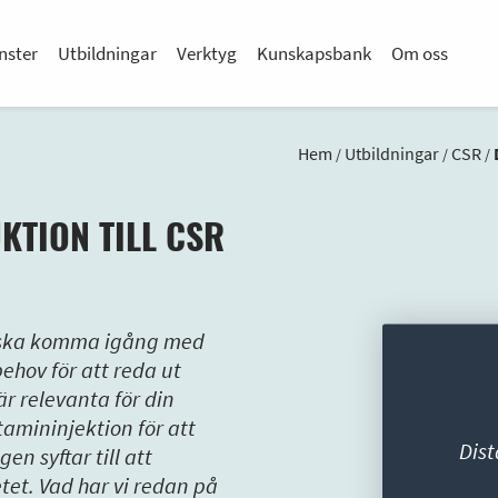
nster
Utbildningar
Verktyg
Kunskapsbank
Om oss
Hem
Utbildningar
CSR
/
/
/
KTION TILL CSR
n ska komma igång med
ehov för att reda ut
r relevanta för din
tamininjektion för att
Dist
n syftar till att
et. Vad har vi redan på