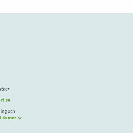
rtner
rt.se
ning och
Läs mer