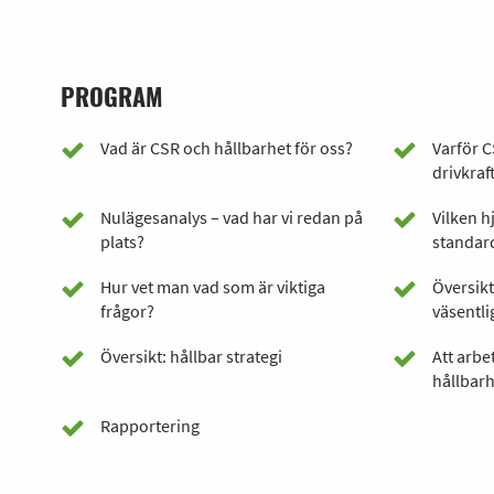
PROGRAM
Vad är CSR och hållbarhet för oss?
Varför C
drivkraf
Nulägesanalys – vad har vi redan på
Vilken hj
plats?
standar
Hur vet man vad som är viktiga
Översikt
frågor?
väsentli
Översikt: hållbar strategi
Att arbe
hållbarh
Rapportering