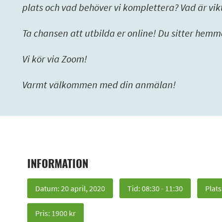
plats och vad behöver vi komplettera? Vad är vikt
Ta chansen att utbilda er online! Du sitter hemma
Vi kör via Zoom!
Varmt välkommen med din anmälan!
INFORMATION
Datum: 20 april, 2020
Tid: 08:30 - 11:30
Plats
Pris: 1900 kr