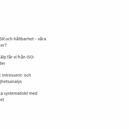
SR och hållbarhet – våra
ter?
älp får vi från ISO-
der
: intressent- och
ghetsanalys
ta systematiskt med
et