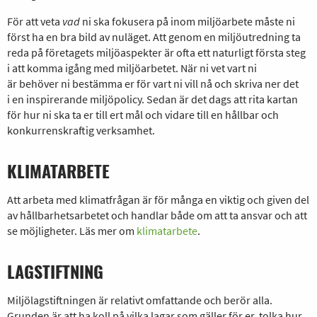
För att veta
vad
n
i ska
fokusera på
inom miljöarbete
måste
n
i
först ha en
bra bild
av nuläget. Att genom en miljöutredning ta
reda på företagets miljöaspekter är ofta ett naturligt första steg
i att komma igång med miljöarbetet. När
n
i vet vart
n
i
är
behöver ni bestämma er för
vart
n
i vill nå
och skriva ner det
i
en inspirerande miljöpolicy
. Sedan är det dags att
rita kartan
för
hur
n
i ska ta
er till ert mål
och vidare till en hållbar och
konkurrenskraftig verksamhet.
KLIMATARBETE
Att arbeta med klimatfrågan är för många en viktig och given del
av hållbarhetsarbetet och handlar både om att ta ansvar och att
se möjligheter. Läs mer om
klimatarbete
.
LAGSTIFTNING
Miljölagstiftningen är relativt omfattande och berör alla.
Grunden är att ha koll på vilka lagar som gäller för er, tolka hur