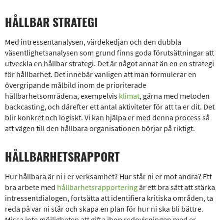
HÅLLBAR STRATEGI
Med intressentanalysen, värdekedjan och den dubbla
väsentlighetsanalysen som grund finns goda förutsättningar att
utveckla en hållbar strategi. Det är något annat än en en strategi
för hållbarhet. Det innebär vanligen att man formulerar en
övergripande målbild inom de prioriterade
hållbarhetsområdena, exempelvis
klimat
, gärna med metoden
backcasting, och därefter ett antal aktiviteter för att ta er dit. Det
blir konkret och logiskt. Vi kan hjälpa er med denna process så
att vägen till den hållbara organisationen börjar på riktigt.
HÅLLBARHETSRAPPORT
Hur hållbara är ni i er verksamhet? Hur står ni er mot andra? Ett
bra arbete med
hållbarhetsrapportering
är ett bra sätt att stärka
intressentdialogen, fortsätta att identifiera kritiska områden, ta
reda på var ni står och skapa en plan för hur ni ska bli bättre.
Missa inte möjligheten att gifta ihop redovisningen med er