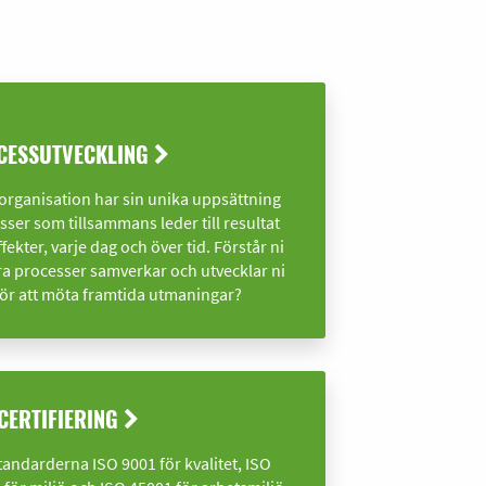
CESSUTVECKLING
 organisation har sin unika uppsättning
sser som tillsammans leder till resultat
fekter, varje dag och över tid. Förstår ni
ra processer samverkar och utvecklar ni
ör att möta framtida utmaningar?
CERTIFIERING
tandarderna ISO 9001 för kvalitet, ISO