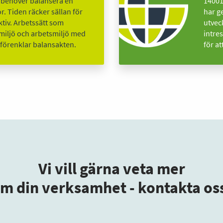
r behöver balansera en
14001
r. Tiden räcker sällan för
har g
ektiv. Arbetssätt som
utveck
, miljö och arbetsmiljö med
intres
förenklar balansakten.
för at
Vi vill gärna veta mer
m din verksamhet - kontakta os