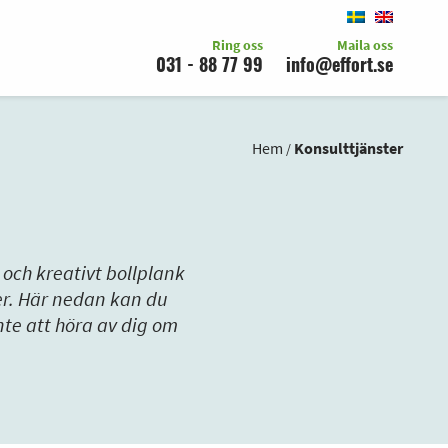
Ring oss
Maila oss
031 - 88 77 99
info@effort.se
Hem
Konsulttjänster
/
och kreativt bollplank
ser. Här nedan kan du
nte att höra av dig om