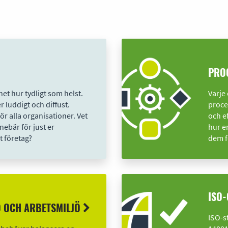
PRO
het hur tydligt som helst.
Varje
 luddigt och diffust.
proce
ör alla organisationer. Vet
och ef
nebär för just er
hur e
t företag?
dem f
ISO-
JÖ OCH ARBETSMILJÖ
ISO-s