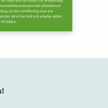
 för miljö och ISO 45001 för arbetsmiljö
enomtänkta krav som kan stimulera er
ling. En ISO-certifiering visar era
senter att ni har koll och arbetar aktivt
t bli bättre.
s!