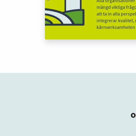
Alla organisatione
mängd viktiga frågo
att ta in alla persp
integrerar kvalitet
kärnverksamheten 
o