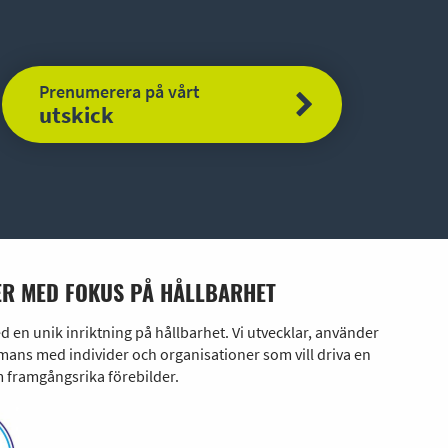
Prenumerera på vårt
utskick
R MED FOKUS PÅ HÅLLBARHET
en unik inriktning på hållbarhet. Vi utvecklar, använder
ans med individer och organisationer som vill driva en
 framgångsrika förebilder.