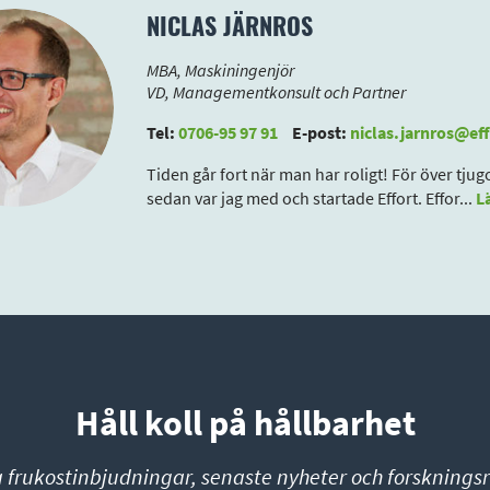
NICLAS JÄRNROS
MBA, Maskiningenjör
VD, Managementkonsult och Partner
Tel:
0706-95 97 91
E-post:
niclas.jarnros@eff
Tiden går fort när man har roligt! För över tju
sedan var jag med och startade Effort. Effor
...
L
Håll koll på hållbarhet
a frukostinbjudningar, senaste nyheter och forskningsr