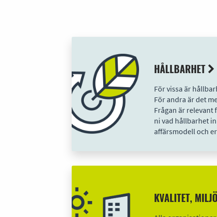
HÅLLBARHET
För vissa är hållbar
För andra är det mer
Frågan är relevant f
ni vad hållbarhet in
affärsmodell och er
KVALITET, MIL