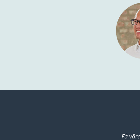
Få vår