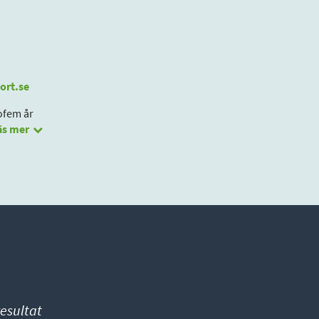
ort.se
gofem år
äs mer
esultat