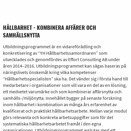
HÅLLBARHET - KOMBINERA AFFÄRER OCH
SAMHÄLLSNYTTA
Utbildningsprogrammet är en vidareförädling och
konkretisering av “YH Hållbarhetssamordnaren” som
utvecklades och genomfördes av Effort Consulting AB under
åren 2014–2016. Utbildningsprogrammet kan sägas baseras på
näringslivets önskemål kring vilka kompetenser
“Hållbarhetsspecialisten” ska ha. Det vänder sig i första hand till
medarbetare i organisationer som vill vara en del av en lösning,
ett medvetet varumärke och som kombinerar affärsnytta och
samhälls-/miljönytta. Innehållet bygger på senaste forskning
inom hållbarhet i kombination av många års erfarenhet av
kvalificerat och praktiskt hållbarhetsarbete. Mellan varje modul
görs relevanta och konkreta arbetsuppgifter som för det
systematiska hållbarhetsarbetet framåt i den egna
organisationen. Utbildningsprogrammet avslutas med ett