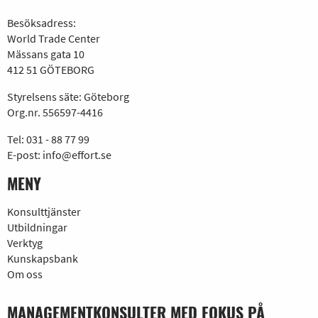
Besöksadress:
World Trade Center
Mässans gata 10
412 51 GÖTEBORG
Styrelsens säte: Göteborg
Org.nr. 556597-4416
Tel:
031 - 88 77 99
E-post:
info@effort.se
MENY
Konsulttjänster
Utbildningar
Verktyg
Kunskapsbank
Om oss
MANAGEMENTKONSULTER MED FOKUS PÅ