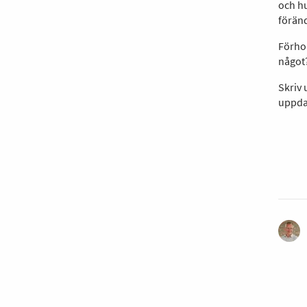
och hu
föränd
Förhop
något
Skriv
uppda