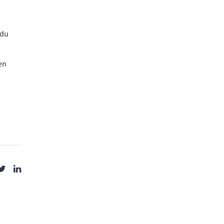
i
 du
en