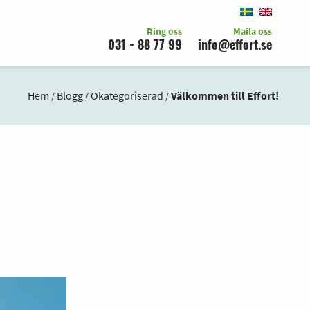
Ring oss
Maila oss
031 - 88 77 99
info@effort.se
Hem
Blogg
Okategoriserad
Välkommen till Effort!
/
/
/