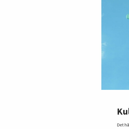
Kul
Det hä