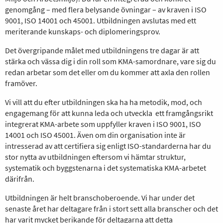
genomgång – med flera belysande övningar – av kraven i ISO
9001, ISO 14001 och 45001. Utbildningen avslutas med ett
meriterande kunskaps- och diplomeringsprov.
Det övergripande målet med utbildningens tre dagar är att
stärka och vässa dig i din roll som KMA-samordnare, vare sig du
redan arbetar som det eller om du kommer att axla den rollen
framöver.
Vi vill att du efter utbildningen ska ha ha metodik, mod, och
engagemang för att kunna leda och utveckla ett framgångsrikt
integrerat KMA-arbete som uppfyller kraven i ISO 9001, ISO
14001 och ISO 45001. Även om din organisation inte är
intresserad av att certifiera sig enligt ISO-standarderna har du
stor nytta av utbildningen eftersom vi hämtar struktur,
systematik och byggstenarna i det systematiska KMA-arbetet
därifrån.
Utbildningen är helt branschoberoende. Vi har under det
senaste året har deltagare från i stort sett alla branscher och det
har varit mycket berikande för deltagarna att detta