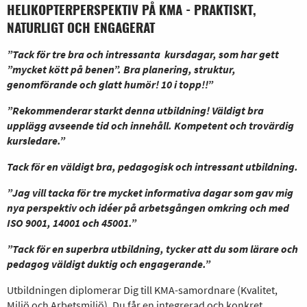
HELIKOPTERPERSPEKTIV PÅ KMA - PRAKTISKT,
NATURLIGT OCH ENGAGERAT
”Tack för tre bra och intressanta kursdagar, som har gett
”mycket kött på benen”. Bra planering, struktur,
genomförande och glatt humör! 10 i topp!!”
”Rekommenderar starkt denna utbildning! Väldigt bra
upplägg avseende tid och innehåll. Kompetent och trovärdig
kursledare.”
Tack för en väldigt bra, pedagogisk och intressant utbildning.
”Jag vill tacka för tre mycket informativa dagar som gav mig
nya perspektiv och idéer på arbetsgången omkring och med
ISO 9001, 14001 och 45001.”
”Tack för en superbra utbildning, tycker att du som lärare och
pedagog väldigt duktig och engagerande.”
Utbildningen diplomerar Dig till KMA-samordnare (Kvalitet,
Miljö och Arbetsmiljö). Du får en integrerad och konkret