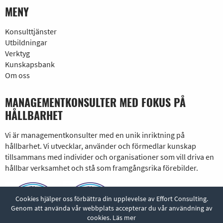
MENY
Konsulttjänster
Utbildningar
Verktyg
Kunskapsbank
Om oss
MANAGEMENTKONSULTER MED FOKUS PÅ
HÅLLBARHET
Vi är managementkonsulter med en unik inriktning på
hållbarhet. Vi utvecklar, använder och förmedlar kunskap
tillsammans med individer och organisationer som vill driva en
hållbar verksamhet och stå som framgångsrika förebilder.
Cookies hjälper oss förbättra din upplevelse av Effort Consulting.
Genom att använda vår webbplats accepterar du vår användning av
cookies.
Läs mer