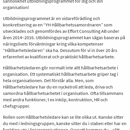
sannolikhet utbildningsprogrammet för dig och din
organisation!
Utbildningsprogrammet är en vidareförädling och
konkretisering av en “YH Hållbarhetssamordnaren” som
utvecklades och genomfördes av Effort Consulting AB under
åren 2014–2016. Utbildningsprogrammet kan sägas baseras på
näringslivets förväntningar kring vilka kompetenser
“Hållbarhetsledaren” ska ha. Dessutom för vi in över 20 års
erfarenhet av kvalificerat och praktiskt hållbarhetsarbete.
Hållbarhetsledaren gör normalt inte allt hållbarhetsarbete i
organisation. Ett systematiskt hållbarhetsarbete griper tag i
hela organisationen. Det förstår alla. Men, som
Hållbarhetsledare har du en nyckelroll att leda, driva och
samordna hållbarhetsarbetet i organisation. Ofta tillsammans
med andra funktioner, t ex inköp, kontruktion, HR och
chefsgrupper.
Rollen som Hållbarhetsledare kan se lite olika ut. Kanske sitter
du med i ledningsgruppen, kanske sitter du i staben eller har en
funktion ute i linjeorganisationen. Oavsett kommer du – rätt