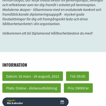
femton dagar, där varje modul består av genomgångar, övningar
och reflektioner som tar dig framåt i arbetet på hemmaplan.
Modulerna skapar - tillsammans med en avslutande konkret och
framåtblickande diplomeringsuppgift - mycket goda
förutsättningar för dig att framgångsrikt leda och driva
hållbarhetsarbetet i din organisation.
Välkommen att bli Diplomerad Hållbarhetsledare du med!
INFORMATION
Datum: 16 mars - 26 augusti, 2022
Tid: 09:00
Plats: Online - distansutbildning
Pris: 59000 kr
Lägg till i
Min kalender