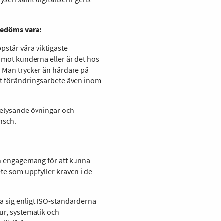
bedöms vara:
pstår våra viktigaste
mot kunderna eller är det hos
r? Man trycker än hårdare på
at förändringsarbete även inom
belysande övningar och
nsch.
och engagemang för att kunna
ete som uppfyller kraven i de
ra sig enligt ISO-standarderna
tur, systematik och