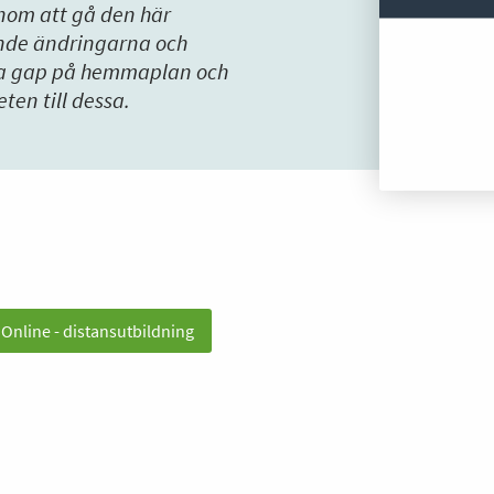
enom att gå den här
nde ändringarna och
lla gap på hemmaplan och
ten till dessa.
: Online - distansutbildning