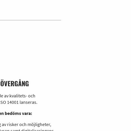
V ÖVERGÅNG
e av kvalitets- och
ISO 14001 lanseras.
den bedöms vara:
 av risker och möjligheter,
lysen samt digitaliseringens