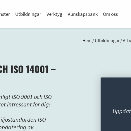
nster
Utbildningar
Verktyg
Kunskapsbank
Om oss
Hem
Utbildningar
Arb
/
/
H ISO 14001 –
nligt ISO 9001 och ISO
t intressant för dig!
Uppdate
miljöstandarden ISO
ppdatering av