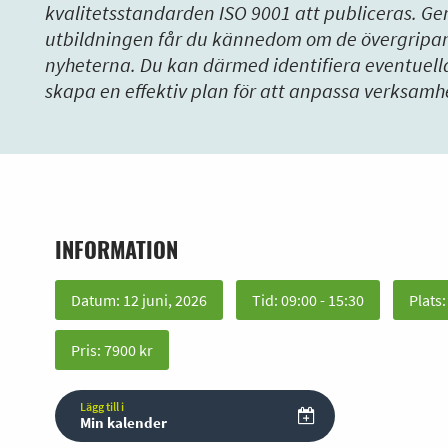
kvalitetsstandarden ISO 9001 att publiceras. G
utbildningen får du kännedom om de övergripa
nyheterna. Du kan därmed identifiera eventue
skapa en effektiv plan för att anpassa verksamhe
INFORMATION
Datum: 12 juni, 2026
Tid: 09:00 - 15:30
Plats
Pris: 7900 kr
Lägg till i
Min kalender