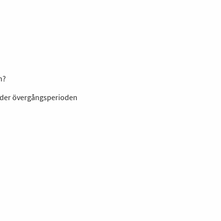
n?
under övergångsperioden