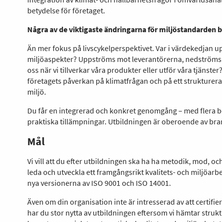
betydelse för företaget.
Några av de viktigaste ändringarna för miljöstandarden 
Än mer fokus på livscykelperspektivet. Var i värdekedjan up
miljöaspekter? Uppströms mot leverantörerna, nedströms 
oss när vi tillverkar våra produkter eller utför våra tjänste
företagets påverkan på klimatfrågan och på ett strukturer
miljö.
Du får en integrerad och konkret genomgång – med flera 
praktiska tillämpningar. Utbildningen är oberoende av bra
Mål
Vi vill att du efter utbildningen ska ha ha metodik, mod, 
leda och utveckla ett framgångsrikt kvalitets- och miljöarb
nya versionerna av ISO 9001 och ISO 14001.
Även om din organisation inte är intresserad av att certifie
har du stor nytta av utbildningen eftersom vi hämtar struk