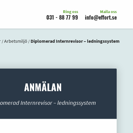
Ring oss
Maila oss
031 - 88 77 99
info@effort.se
r
Arbetsmiljö
Diplomerad Internrevisor – ledningssystem
/
/
ANMÄLAN
lomerad Internrevisor – ledningssystem