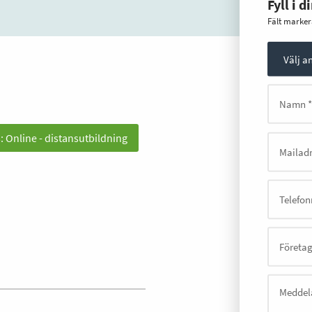
Fyll i 
Fält marker
s: Online - distansutbildning