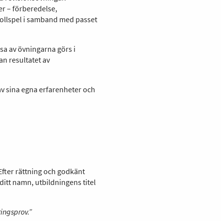
er – förberedelse,
ollspel i samband med passet
sa av övningarna görs i
n resultatet av
 av sina egna erfarenheter och
Efter rättning och godkänt
ditt namn, utbildningens titel
ingsprov.”