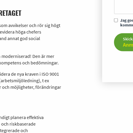
RETAGET
Jag g
kommun
som avvikelser och rör sig högt
 revidera höga chefers
land annat god social
Skick
Anm
h moderniserad! Den är mer
de kompetens och bedömningar.
idera de nya kraven i ISO 9001
(arbetsmiljöledning), t ex
r och möjligheter, förändringar
digt planera effektiva
 och riskbaserade
ntegrerade och