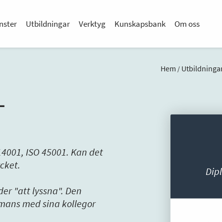
nster
Utbildningar
Verktyg
Kunskapsbank
Om oss
Hem
Utbildninga
/
–
14001, ISO 45001. Kan det
ycket.
Dip
er "att lyssna". Den
mmans med sina kollegor