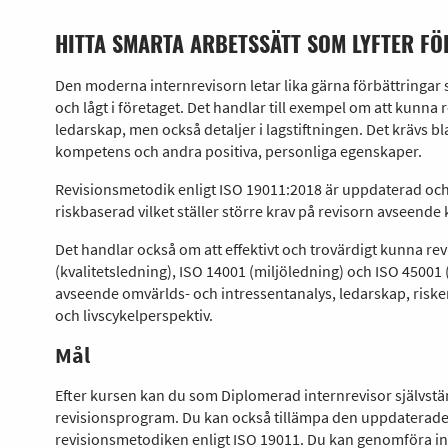
HITTA SMARTA ARBETSSÄTT SOM LYFTER FÖ
Den moderna internrevisorn letar lika gärna förbättringar 
och lågt i företaget. Det handlar till exempel om att kunna
ledarskap, men också detaljer i lagstiftningen. Det krävs b
kompetens och andra positiva, personliga egenskaper.
Revisionsmetodik enligt ISO 19011:2018 är uppdaterad oc
riskbaserad vilket ställer större krav på revisorn avseen
Det handlar också om att effektivt och trovärdigt kunna rev
(kvalitetsledning), ISO 14001 (miljöledning) och ISO 45001 
avseende omvärlds- och intressentanalys, ledarskap, riske
och livscykelperspektiv.
Mål
Efter kursen kan du som Diplomerad internrevisor självstän
revisionsprogram. Du kan också tillämpa den uppdaterade
revisionsmetodiken enligt ISO 19011. Du kan genomföra i