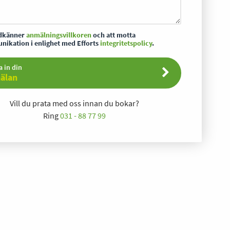
odkänner
anmälningsvillkoren
och att motta
ikation i enlighet med Efforts
integritetspolicy
.
a in din
älan
Vill du prata med oss innan du bokar?
Ring
031 - 88 77 99