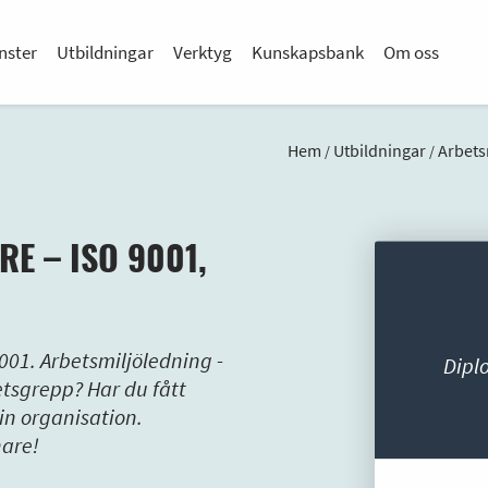
nster
Utbildningar
Verktyg
Kunskapsbank
Om oss
Hem
Utbildningar
Arbets
/
/
 – ISO 9001,
4001. Arbetsmiljöledning -
Dipl
tsgrepp? Har du fått
din organisation.
are!