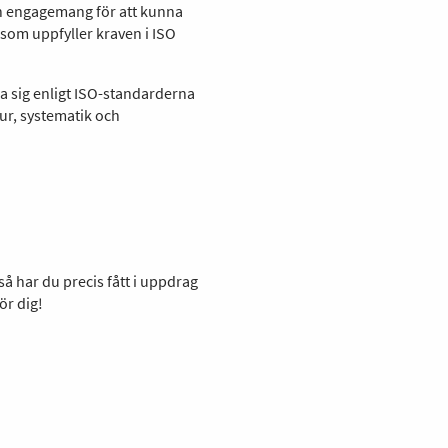
och engagemang för att kunna
som uppfyller kraven i ISO
ra sig enligt ISO-standarderna
tur, systematik och
å har du precis fått i uppdrag
för dig!