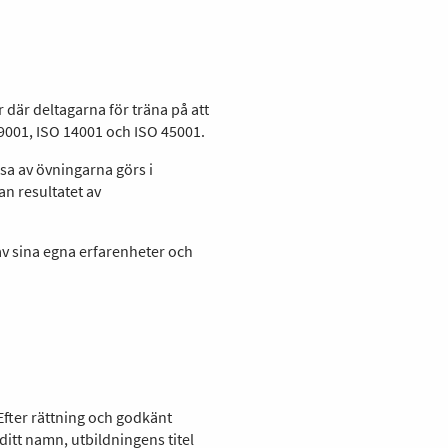
där deltagarna för träna på att
9001, ISO 14001 och ISO 45001.
sa av övningarna görs i
n resultatet av
 av sina egna erfarenheter och
Efter rättning och godkänt
ditt namn, utbildningens titel