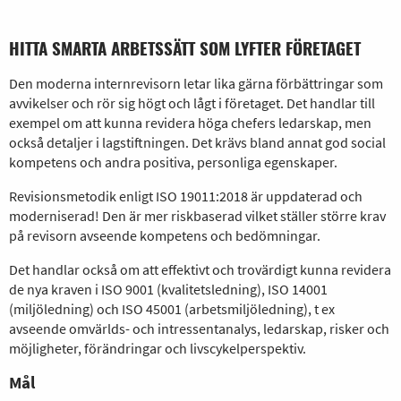
HITTA SMARTA ARBETSSÄTT SOM LYFTER FÖRETAGET
Den moderna internrevisorn letar lika gärna förbättringar som
avvikelser och rör sig högt och lågt i företaget. Det handlar till
exempel om att kunna revidera höga chefers ledarskap, men
också detaljer i lagstiftningen. Det krävs bland annat god social
kompetens och andra positiva, personliga egenskaper.
Revisionsmetodik enligt ISO 19011:2018 är uppdaterad och
moderniserad! Den är mer riskbaserad vilket ställer större krav
på revisorn avseende kompetens och bedömningar.
Det handlar också om att effektivt och trovärdigt kunna revidera
de nya kraven i ISO 9001 (kvalitetsledning), ISO 14001
(miljöledning) och ISO 45001 (arbetsmiljöledning), t ex
avseende omvärlds- och intressentanalys, ledarskap, risker och
möjligheter, förändringar och livscykelperspektiv.
Mål