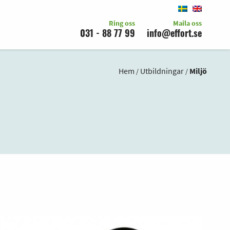
Ring oss
Maila oss
031 - 88 77 99
info@effort.se
Hem
Utbildningar
Miljö
/
/