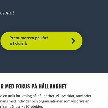
esultat
Prenumerera på vårt
utskick
R MED FOKUS PÅ HÅLLBARHET
en unik inriktning på hållbarhet. Vi utvecklar, använder
ans med individer och organisationer som vill driva en
 framgångsrika förebilder.