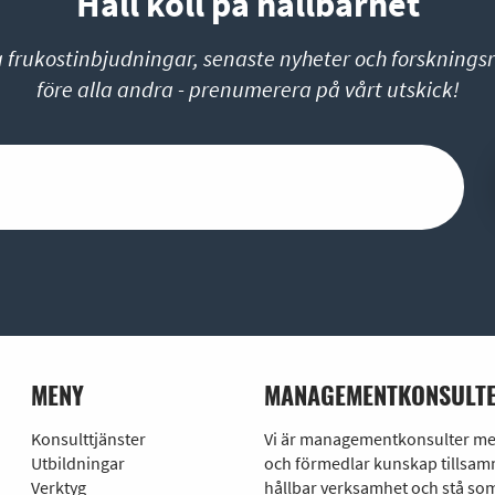
Håll koll på hållbarhet
a frukostinbjudningar, senaste nyheter och forskningsr
före alla andra - prenumerera på vårt utskick!
MENY
MANAGEMENTKONSULTE
Konsulttjänster
Vi är managementkonsulter med 
Utbildningar
och förmedlar kunskap tillsamm
Verktyg
hållbar verksamhet och stå som