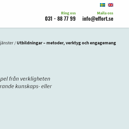
Ring oss
Maila oss
031 - 88 77 99
info@effort.se
jänster
Utbildningar – metoder, verktyg och engagemang
/
mpel från verkligheten
erande kunskaps- eller