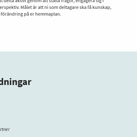
t delta aktivt genom att ställa frågor, engagera sig i
spektiv. Målet är att ni som deltagare ska få kunskap,
a förändring på er hemmaplan.
ldningar
rtner