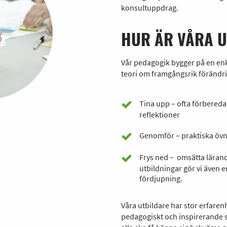
konsultuppdrag.
HUR ÄR VÅRA 
Vår pedagogik bygger på en en
teori om framgångsrik förändri
Tina upp – ofta förbereda
reflektioner
Genomför – praktiska övn
Frys ned – omsätta lärand
utbildningar gör vi även 
fördjupning.
Våra utbildare har stor erfarenh
pedagogiskt och inspirerande s