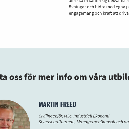
alla ska få känna sig bekväma at
övningar och bidra med egna per
engagemang och kraft att driv
a oss för mer info om våra utbi
MARTIN FREED
Civilingenjör, MSc, Industriell Ekonomi
Styrelseordförande, Managementkonsult och pa