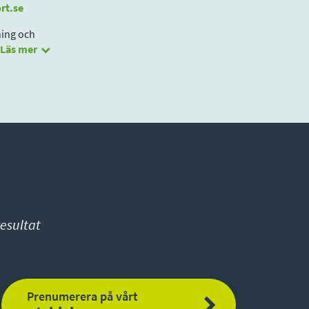
rt.se
ning och
Läs mer
esultat
Prenumerera på vårt