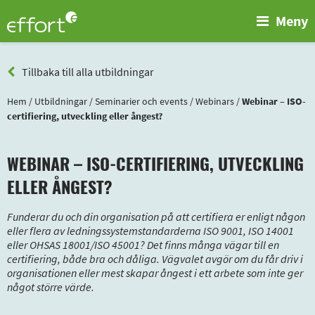
Meny
Tillbaka till alla utbildningar
Hem
/
Utbildningar
/
Seminarier och events
/
Webinars
/
Webinar – ISO-
certifiering, utveckling eller ångest?
WEBINAR – ISO-CERTIFIERING, UTVECKLING
ELLER ÅNGEST?
Funderar du och din organisation på att certifiera er enligt någon
eller flera av ledningssystemstandarderna ISO 9001, ISO 14001
eller OHSAS 18001/ISO 45001? Det finns många vägar till en
certifiering, både bra och dåliga. Vägvalet avgör om du får driv i
organisationen eller mest skapar ångest i ett arbete som inte ger
något större värde.