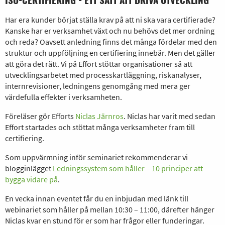
Har era kunder börjat ställa krav på att ni ska vara certifierade?
Kanske har er verksamhet växt och nu behövs det mer ordning
och reda? Oavsett anledning finns det många fördelar med den
struktur och uppföljning en certifiering innebär. Men det gäller
att göra det rätt. Vi på Effort stöttar organisationer så att
utvecklingsarbetet med processkartläggning, riskanalyser,
internrevisioner, ledningens genomgång med mera ger
värdefulla effekter i verksamheten.
Föreläser gör Efforts
Niclas Järnros
. Niclas har varit med sedan
Effort startades och stöttat många verksamheter fram till
certifiering.
Som uppvärmning inför seminariet rekommenderar vi
blogginlägget
Ledningssystem som håller – 10 principer att
bygga vidare på
.
En vecka innan eventet får du en inbjudan med länk till
webinariet som håller på mellan 10:30 – 11:00, därefter hänger
Niclas kvar en stund för er som har frågor eller funderingar.