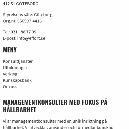
412 51 GÖTEBORG
Styrelsens säte: Göteborg
Org.nr. 556597-4416
Tel:
031 - 88 77 99
E-post:
info@effort.se
MENY
Konsulttjänster
Utbildningar
Verktyg
Kunskapsbank
Om oss
MANAGEMENTKONSULTER MED FOKUS PÅ
HÅLLBARHET
Vi är managementkonsulter med en unik inriktning på
hållbarhet. Vi utvecklar, använder och förmedlar kunskap