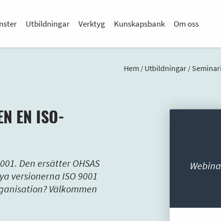
nster
Utbildningar
Verktyg
Kunskapsbank
Om oss
Hem
Utbildningar
Seminari
/
/
EN EN ISO-
5001. Den ersätter OHSAS
Webinar
ya versionerna ISO 9001
organisation? Välkommen