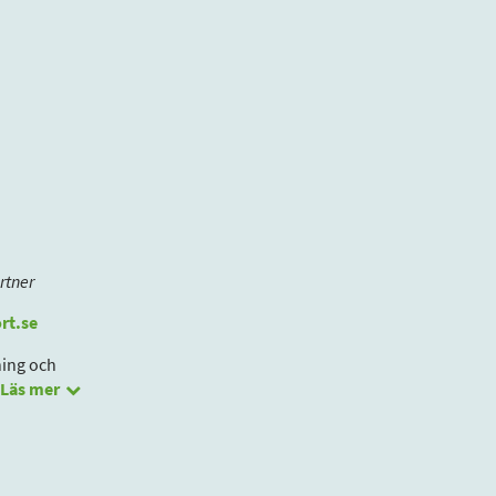
rtner
rt.se
ning och
Läs mer