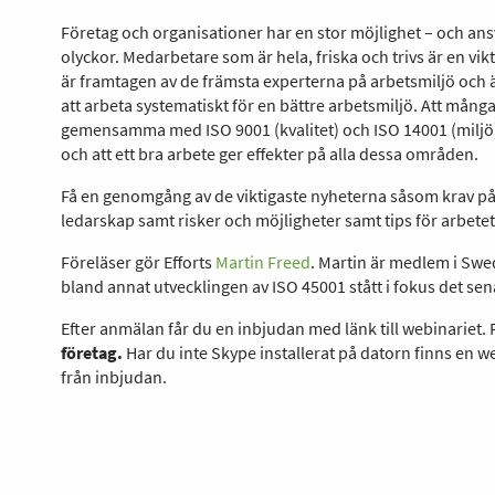
Företag och organisationer har en stor möjlighet – och ans
olyckor. Medarbetare som är hela, friska och trivs är en vi
är framtagen av de främsta experterna på arbetsmiljö och ä
att arbeta systematiskt för en bättre arbetsmiljö. Att mån
gemensamma med ISO 9001 (kvalitet) och ISO 14001 (miljö) 
och att ett bra arbete ger effekter på alla dessa områden.
Få en genomgång av de viktigaste nyheterna såsom krav p
ledarskap samt risker och möjligheter samt tips för arbetet
Föreläser gör Efforts
Martin Freed
. Martin är medlem i Sw
bland annat utvecklingen av ISO 45001 stått i fokus det sen
Efter anmälan får du en inbjudan med länk till webinariet.
företag.
Har du inte Skype installerat på datorn finns en we
från inbjudan.