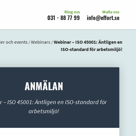
Ring oss
Maila oss
031 - 88 77 99
info@effort.se
er och events
Webinars
Webinar – ISO 45001: Äntligen en
/
/
ISO-standard för arbetsmiljö!
ANMÄLAN
 – ISO 45001: Äntligen en ISO-standard för
arbetsmiljö!