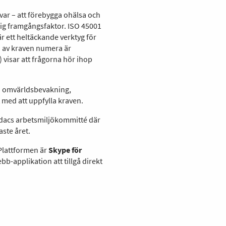
var – att förebygga ohälsa och
ktig framgångsfaktor. ISO 45001
r ett heltäckande verktyg för
ga av kraven numera är
visar att frågorna hör ihop
å omvärldsbevakning,
 med att uppfylla kraven.
edacs arbetsmiljökommitté där
aste året.
 Plattformen är
Skype för
bb-applikation att tillgå direkt