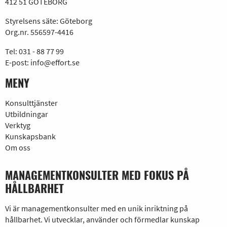
412 51 GÖTEBORG
Styrelsens säte: Göteborg
Org.nr. 556597-4416
Tel:
031 - 88 77 99
E-post:
info@effort.se
MENY
Konsulttjänster
Utbildningar
Verktyg
Kunskapsbank
Om oss
MANAGEMENTKONSULTER MED FOKUS PÅ
HÅLLBARHET
Vi är managementkonsulter med en unik inriktning på
hållbarhet. Vi utvecklar, använder och förmedlar kunskap