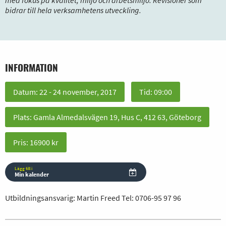
med fokus på kvalitet, miljö och arbetsmiljö. Revisioner som
bidrar till hela verksamhetens utveckling.
INFORMATION
Datum: 22 - 24 november, 2017
Tid: 09:00
Plats: Gamla Almedalsvägen 19, Hus C, 412 63, Göteborg
Pris: 16900 kr
Lägg till i
Min kalender
Utbildningsansvarig: Martin Freed Tel:
0706-95 97 96