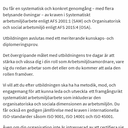
Du får en systematisk och konkret genomgång – med flera
belysande övningar – av kraven i Systematiskt
arbetsmiljöarbete enligt AFS 2001:1 (SAM) och Organisatorisk
och social arbetsmiljö enligt AFS 2015:4 (OSA).
Utbildningen avslutas med ett meriterande kunskaps- och
diplomeringsprov.
Det övergripande målet med utbildningens tre dagar är att
stärka och vässa dig i din roll som Arbetsmiljösamordnare, vare
sig du redan arbetar som det eller om du kommer att axla den
rollen framöver.
Vi vill att du efter utbildningen ska ha ha metodik, mod, och
engagemang för att kunna leda och utveckla ett framgångsrikt
systematiskt arbetsmiljöarbete som inkluderar den
organisatoriska och sociala dimensionen av arbetsmiljön. Du
får också en gedigen jämförelse med kraven i internationella
ISO-standarder såsom ISO 9001, ISO 14001 och ISO 45001.
Även om din organisation inte är intresserad av att certifiera sig