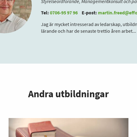
Styrelseordförande, Managementkonsult och pa
Tel:
0706-95 97 96
E-post:
martin.freed@effo
Jag är mycket intresserad av ledarskap, utbild
lärande och har de senaste trettio åren arbet
...
Andra utbildningar