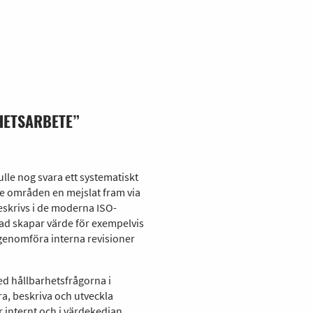
HETSARBETE”
lle nog svara ett systematiskt
e områden en mejslat fram via
eskrivs i de moderna ISO-
Vad skapar värde för exempelvis
 genomföra interna revisioner
ed hållbarhetsfrågorna i
a, beskriva och utveckla
 internt och i värdekedjan.