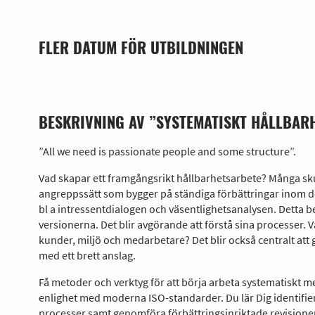
FLER DATUM FÖR UTBILDNINGEN
BESKRIVNING AV ”SYSTEMATISKT HÅLLBAR
”All we need is passionate people and some structure”.
Vad skapar ett framgångsrikt hållbarhetsarbete? Många sku
angreppssätt som bygger på ständiga förbättringar inom d
bl a intressentdialogen och väsentlighetsanalysen. Detta b
versionerna. Det blir avgörande att förstå sina processer. 
kunder, miljö och medarbetare? Det blir också centralt att
med ett brett anslag.
Få metoder och verktyg för att börja arbeta systematiskt m
enlighet med moderna ISO-standarder. Du lär Dig identifier
processer samt genomföra förbättringsinriktade revisioner