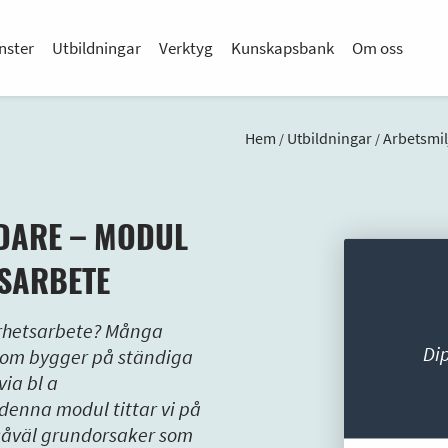
nster
Utbildningar
Verktyg
Kunskapsbank
Om oss
Hem
Utbildningar
Arbetsmil
/
/
DARE – MODUL
TSARBETE
arhetsarbete? Många
Di
 som bygger på ständiga
ia bl a
denna modul tittar vi på
 såväl grundorsaker som