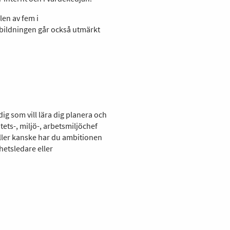
en av fem i
tbildningen går också utmärkt
ig som vill lära dig planera och
tets-, miljö-, arbetsmiljöchef
 Eller kanske har du ambitionen
hetsledare eller