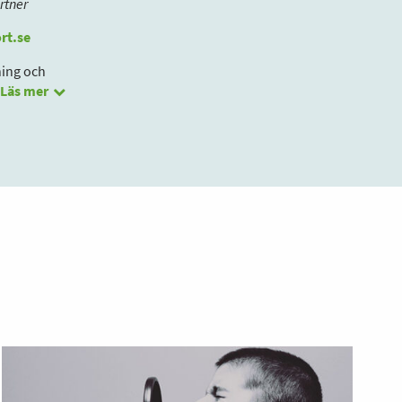
rtner
rt.se
ning och
Läs mer