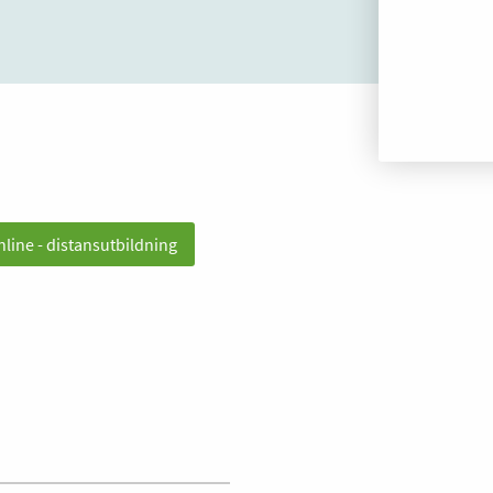
nline - distansutbildning