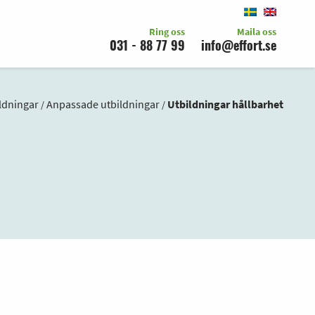
Ring oss
Maila oss
031 - 88 77 99
info@effort.se
ldningar
Anpassade utbildningar
Utbildningar hållbarhet
/
/