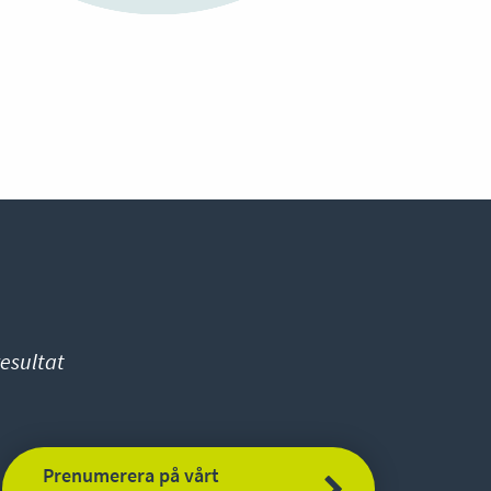
esultat
Prenumerera på vårt