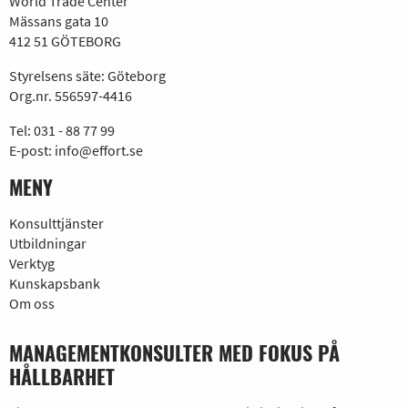
World Trade Center
Mässans gata 10
412 51 GÖTEBORG
Styrelsens säte: Göteborg
Org.nr. 556597-4416
Tel:
031 - 88 77 99
E-post:
info@effort.se
MENY
Konsulttjänster
Utbildningar
Verktyg
Kunskapsbank
Om oss
MANAGEMENTKONSULTER MED FOKUS PÅ
HÅLLBARHET