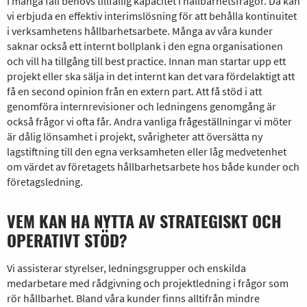
I många fall behövs tillfällig kapacitet i hållbarhetsfrågor. Då kan
vi erbjuda en effektiv interimslösning för att behålla kontinuitet
i verksamhetens hållbarhetsarbete. Många av våra kunder
saknar också ett internt bollplank i den egna organisationen
och vill ha tillgång till best practice. Innan man startar upp ett
projekt eller ska sälja in det internt kan det vara fördelaktigt att
få en second opinion från en extern part. Att få stöd i att
genomföra internrevisioner och ledningens genomgång är
också frågor vi ofta får. Andra vanliga frågeställningar vi möter
är dålig lönsamhet i projekt, svårigheter att översätta ny
lagstiftning till den egna verksamheten eller låg medvetenhet
om värdet av företagets hållbarhetsarbete hos både kunder och
företagsledning.
VEM KAN HA NYTTA AV STRATEGISKT OCH
OPERATIVT STÖD?
Vi assisterar styrelser, ledningsgrupper och enskilda
medarbetare med rådgivning och projektledning i frågor som
rör hållbarhet. Bland våra kunder finns alltifrån mindre