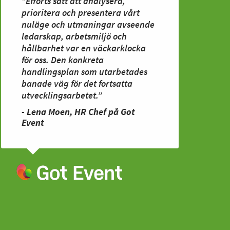
”Efforts sätt att analysera,
prioritera och presentera vårt
nuläge och utmaningar avseende
ledarskap, arbetsmiljö och
hållbarhet var en väckarklocka
för oss. Den konkreta
handlingsplan som utarbetades
banade väg för det fortsatta
utvecklingsarbetet.”
- Lena Moen, HR Chef på Got
Event