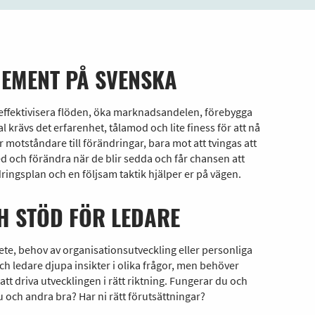
EMENT PÅ SVENSKA
effektivisera flöden, öka marknadsandelen, förebygga
al krävs det erfarenhet, tålamod och lite finess för att nå
 är motståndare till förändringar, bara mot att tvingas att
med och förändra när de blir sedda och får chansen att
ingsplan och en följsam taktik hjälper er på vägen.
 STÖD FÖR LEDARE
bete, behov av organisationsutveckling eller personliga
h ledare djupa insikter i olika frågor, men behöver
tt driva utvecklingen i rätt riktning. Fungerar du och
 och andra bra? Har ni rätt förutsättningar?