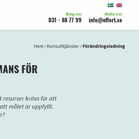
Ring oss
Maila oss
031 - 88 77 99
info@effort.se
Hem
Konsulttjänster
Förändringsledning
/
/
MANS FÖR
resurser krävs för att
att målet är uppfyllt.
e?