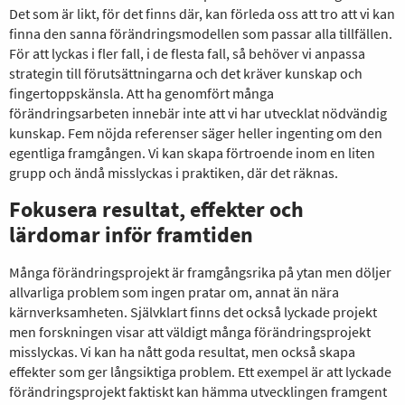
Det som är likt, för det finns där, kan förleda oss att tro att vi kan
finna den sanna förändringsmodellen som passar alla tillfällen.
För att lyckas i fler fall, i de flesta fall, så behöver vi anpassa
strategin till förutsättningarna och det kräver kunskap och
fingertoppskänsla. Att ha genomfört många
förändringsarbeten innebär inte att vi har utvecklat nödvändig
kunskap. Fem nöjda referenser säger heller ingenting om den
egentliga framgången. Vi kan skapa förtroende inom en liten
grupp och ändå misslyckas i praktiken, där det räknas.
Fokusera resultat, effekter och
lärdomar inför framtiden
Många förändringsprojekt är framgångsrika på ytan men döljer
allvarliga problem som ingen pratar om, annat än nära
kärnverksamheten. Självklart finns det också lyckade projekt
men forskningen visar att väldigt många förändringsprojekt
misslyckas. Vi kan ha nått goda resultat, men också skapa
effekter som ger långsiktiga problem. Ett exempel är att lyckade
förändringsprojekt faktiskt kan hämma utvecklingen framgent