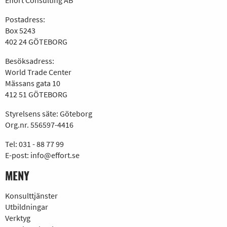
Effort Consulting AB
Postadress:
Box 5243
402 24 GÖTEBORG
Besöksadress:
World Trade Center
Mässans gata 10
412 51 GÖTEBORG
Styrelsens säte: Göteborg
Org.nr. 556597-4416
Tel:
031 - 88 77 99
E-post:
info@effort.se
MENY
Konsulttjänster
Utbildningar
Verktyg