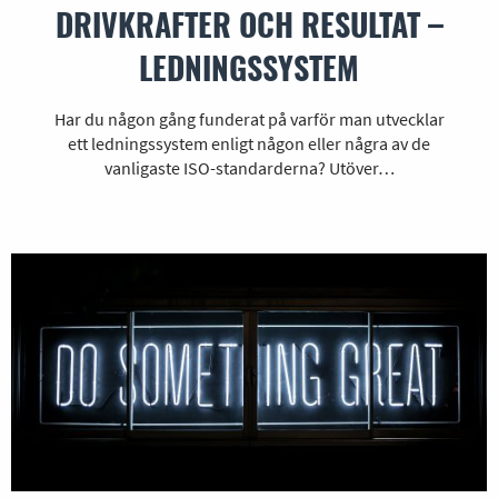
DRIVKRAFTER OCH RESULTAT –
LEDNINGSSYSTEM
Har du någon gång funderat på varför man utvecklar
ett ledningssystem enligt någon eller några av de
vanligaste ISO-standarderna? Utöver…