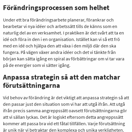
Förändringsprocessen som helhet
Under ett bra förändringsarbete planerar, förankrar och
bearbetar vi nya idéer och arbetssätt tills de känns som en
naturlig del av en verksamhet. I praktiken är det svårt att ta en
idé och föra in den i en organisation. Istället kan vi så ett frö
med en idé och hjälpa den att växa i den miljö där den ska
fungera. På vägen växer andra idéer och det vi tänkte från
början kan sätta igång en spiral av förbättringar om vi tar vara
på de energier som vi sätter igång.
Anpassa strategin så att den matchar
förutsättningarna
Vid behov av förändring är det viktigt att anpassa strategin så att
den passar just den situation som vi har att utgå ifrån. Att utgå
ifrån precis samma angreppssätt oavsett förutsättningarna gör
att vi sällan lyckas. Det är logiskt eftersom detta angreppssätt
kommer att passa bra vid ett fåtal tillfällen. Varje förutsättning
är unik när vi betraktar den komplexa och unika verkligheten.