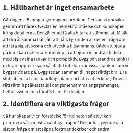
1. Hållbarhet är inget ensamarbete
Gårdagens lösningar ger dagens problem. Det kan vi undvika
genom att både utveckla en helhetsförståelse och kunskaper
kring detaljerna. Det gäller att få alla bitar att stämma, att få alla
att dra åt samma håll, åt rätt håll. I grunden är det en fråga om
att lära sig att lyssna och utveckla tillsammans. Både att bjuda
på kunskap och erfarenheter och att bjuda in andra att dela
med sig av sina tankar och perspektiv. Bygg på varandras tankar
och var uppmärksam så att det inte bara är vissas tankar som vi
bygger vidare på. Bygg sedan samman till något riktigt bra. Dra
slutsatser, ta fram handlingsplaner och driv utveckling. Drivet i
rätt riktning säkerställs i det gemensamma engagemanget,
helhetssynen och förståelsen för detaljer.
2. Identifiera era viktigaste frågor
Så hur skapar vi en förståelse för helheten så att vi kan
prioritera våra mest väsentliga frågor? Det är till syvende och
sist en fråga om att slippa förtroendekriser och andra