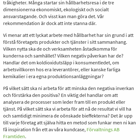
tråkigheter. Många startar sin hållbarhetsresa i de tre
dimensionerna ekonomiskt, ekologiskt och socialt
ansvarstagande. Och visst kan man göra det. Vår
rekommendation är dock att inte stanna där.
Vi menar att ett lyckat arbete med hållbarhet har sin grund i att
förstå företagets produkter och tjänster i sitt sammanhang.
Vilken nytta ska de och verksamheten åstadkomma för
kunderna och samhället? Vilken negativ påverkan har de?
Handlar det om koldioxidutsläpp i konsumentledet, om
arbetsvillkoren hos era leverantörer, eller kanske farliga
kemikalier i era egna produktionsanläggningar?
På vilket sätt ska ni arbeta för att minska den negativa inverkan
och förstärka den positiva? En viktig del handlar om att
analysera de processer som leder fram till en produkt eller
tjänst. På vilket sätt ska vi arbeta för att nå de resultat vi vill ha
och samtidigt minimera de oönskade bieffekterna? Det är upp
till varje företag att själva hitta en metod som funkar men ni kan
få inspiration från ett av våra kundcase,
Förvaltnings AB
Framtiden
.